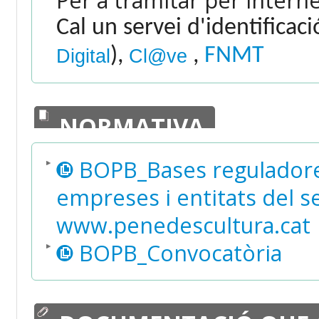
Cal un servei d'identificac
),
,
FNMT
Digital
Cl@ve
NORMATIVA
BOPB_Bases reguladores
empreses i entitats del s
www.penedescultura.cat
BOPB_Convocatòria