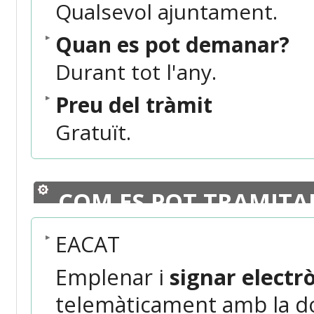
Qualsevol ajuntament.
Quan es pot demanar?
Durant tot l'any.
Preu del tràmit
Gratuït.
COM ES POT TRAMITA
EACAT
Emplenar i
signar elect
telemàticament amb la do