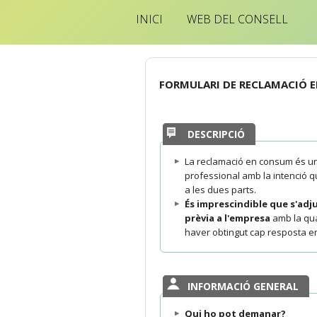
INICI
WEB DEL CONSELL
FORMULARI DE RECLAMACIÓ 
DESCRIPCIÓ
La reclamació en consum és un
professional amb la intenció q
a les dues parts.
És imprescindible que s'adj
prèvia a l'empresa
amb la qua
haver obtingut cap resposta en
INFORMACIÓ GENERAL
Qui ho pot demanar?