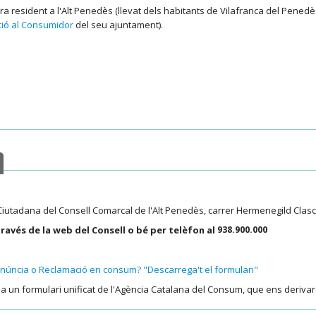
 resident a l'Alt Penedès (llevat dels habitants de Vilafranca del Pened
ció al Consumidor
del seu ajuntament).
 Ciutadana del Consell Comarcal de l'Alt Penedès, carrer Hermenegild Clasc
ravés de la web del Consell o bé per telèfon al
938.900.000
núncia o Reclamació en consum? "Descarrega't el formulari"
p a un formulari unificat de l'Agència Catalana del Consum, que ens deriva