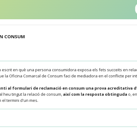
EN CONSUM
 escrit en què una persona consumidora exposa els fets succeïts en rela
ue la Oficina Comarcal de Consum faci de mediadora en el conflicte per int
unti al formulari de reclamació en consum una prova acreditativa d
l heu tingut la relació de consum,
així com la resposta obtinguda
o, en
 el termini d'un mes.