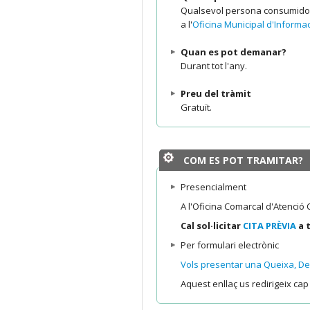
Qualsevol persona consumidora
a l'
Oficina Municipal d'Informa
Quan es pot demanar?
Durant tot l'any.
Preu del tràmit
Gratuït.
COM ES POT TRAMITAR?
Presencialment
A l'Oficina Comarcal d'Atenció
Cal sol·licitar
CITA PRÈVIA
a t
Per formulari electrònic
Vols presentar una Queixa, De
Aquest enllaç us redirigeix ca