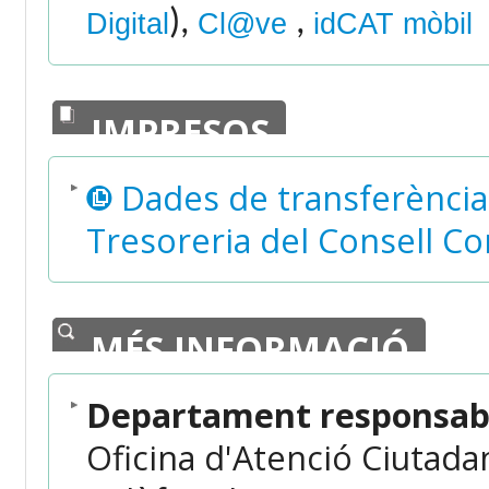
),
,
Digital
Cl@ve
idCAT mòbil
IMPRESOS
Dades de transferència
Tresoreria del Consell C
MÉS INFORMACIÓ
Departament responsabl
Oficina d'Atenció Ciutada