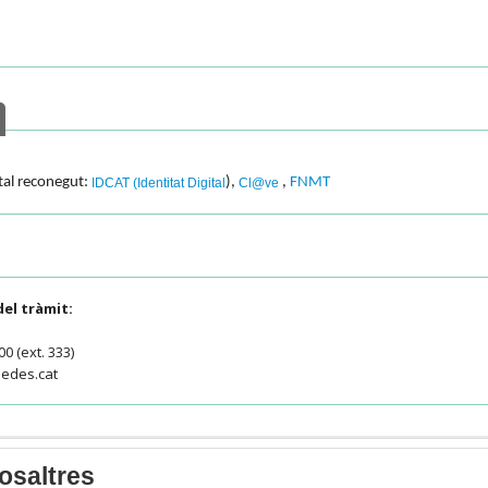
ital reconegut:
),
,
FNMT
IDCAT (Identitat Digital
Cl@ve
el tràmit:
0 (ext. 333)
edes.cat
osaltres