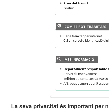
Preu del tràmit
Gratuit.
COM ES POT TRAMITAR?
Per a tramitar per internet
Cal un servei d'identificació dig
MÉS INFORMACIÓ
Departament responsable d
Servei d'Ensenyament.
Telèfon de contacte: 93 890 00 0
A/E: bequesmenjador@ccapen
La seva privacitat és important per n