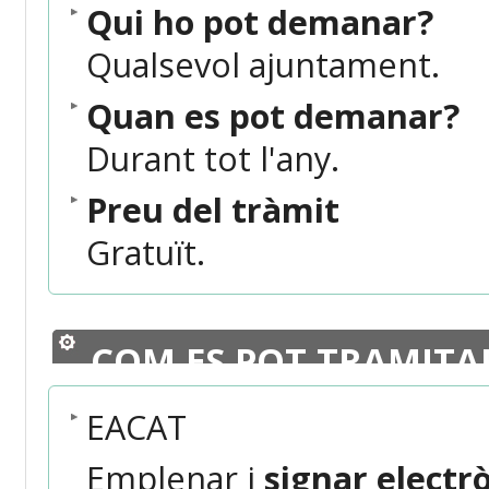
Qui ho pot demanar?
Qualsevol ajuntament.
Quan es pot demanar?
Durant tot l'any.
Preu del tràmit
Gratuït.
COM ES POT TRAMITA
EACAT
Emplenar i
signar elect