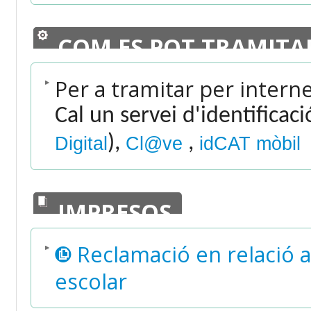
COM ES POT TRAMITA
Per a tramitar per intern
Cal un servei d'identificac
),
,
Digital
Cl@ve
idCAT mòbil
IMPRESOS
Reclamació en relació a
escolar