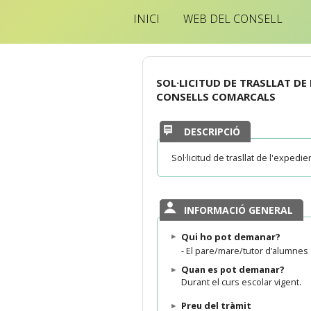
INICI
WEB DEL CONSELL
SOL·LICITUD DE TRASLLAT DE
CONSELLS COMARCALS
DESCRIPCIÓ
Sol·licitud de trasllat de l'exped
INFORMACIÓ GENERAL
Qui ho pot demanar?
-
El pare/mare/tutor d’alumnes q
Quan es pot demanar?
Durant el curs escolar vigent.
Preu del tràmit