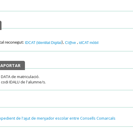
ital reconegut:
),
,
IDCAT (Identitat Digital
Cl@ve
idCAT mòbil
 APORTAR
la DATA de matriculació.
el codi IDALU de l'alumne/s.
l'expedient de l'ajut de menjador escolar entre Consells Comarcals