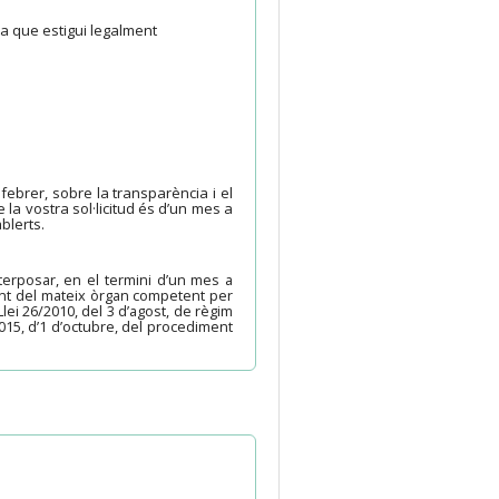
ca que estigui legalment
 febrer, sobre la transparència i el
 la vostra sol·licitud és d’un mes a
blerts.
terposar, en el termini d’un mes a
vant del mateix òrgan competent per
Llei 26/2010, del 3 d’agost, de règim
2015, d’1 d’octubre, del procediment