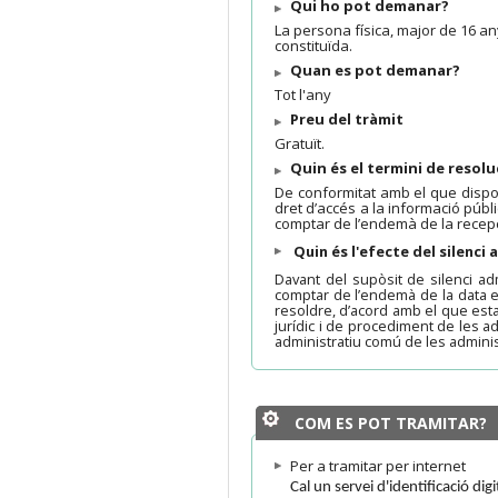
Qui ho pot demanar?
La persona física, major de 16 an
constituïda.
Quan es pot demanar?
Tot l'any
Preu del tràmit
Gratuït.
Quin és el termini de resolu
De conformitat amb el que dispose
dret d’accés a la informació públ
comptar de l’endemà de la recepc
Quin és l'efecte del silenci
Davant del supòsit de silenci a
comptar de l’endemà de la data en
resoldre, d’acord amb el que establ
jurídic i de procediment de les ad
administratiu comú de les admini
COM ES POT TRAMITAR?
Per a tramitar per internet
Cal un servei d'identificació dig