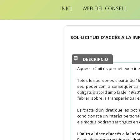
INICI
WEB DEL CONSELL
SOL·LICITUD D'ACCÉS A LA I
DESCRIPCIÓ
Aquest tràmit us permet exercir e
Totes les persones a partir de 16
seu poder com a conseqüència de 
obligats d'acord amb la Llei 19/2
febrer, sobre la Transparència i el
Es tracta d'un dret que es pot e
condicionat a un interès personal 
els motius podran ser tinguts en 
Límits al dret d'accés a la inf
Es pot denegar o restringir el dre