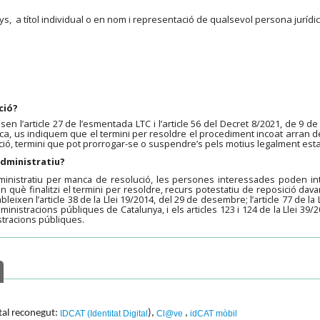
ys, a títol individual o en nom i representació de qualsevol persona jurídi
ció?
n l’article 27 de l’esmentada LTC i l’article 56 del Decret 8/2021, de 9 de
ica, us indiquem que el termini per resoldre el procediment incoat arran de
ió, termini que pot prorrogar-se o suspendre’s pels motius legalment esta
 administratiu?
dministratiu per manca de resolució, les persones interessades poden in
 què finalitzi el termini per resoldre, recurs potestatiu de reposició da
eixen l’article 38 de la Llei 19/2014, del 29 de desembre; l’article 77 de la 
ministracions públiques de Catalunya, i els articles 123 i 124 de la Llei 39/
stracions públiques.
ital reconegut:
),
,
IDCAT (Identitat Digital
Cl@ve
idCAT mòbil