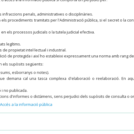
s infraccions penals, administratives o disciplinàries.
en els procediments tramitats per l'Administració pública, si el secret o la co
s en els processos judicials o la tutela judicial efectiva.
vats legítims.
 de propietat intel·lectual i industrial.
dició de protegida i així ho estableixi expressament una norma amb rang de l
en els supòsits següents:
esums, esborranys o notes).
 que demana cal una tasca complexa d'elaboració o reelaboració. En aq
 i no publicada.
cions d'informes o dictàmens, sens perjudici dels supòsits de consulta o or
Accés a la informació pública