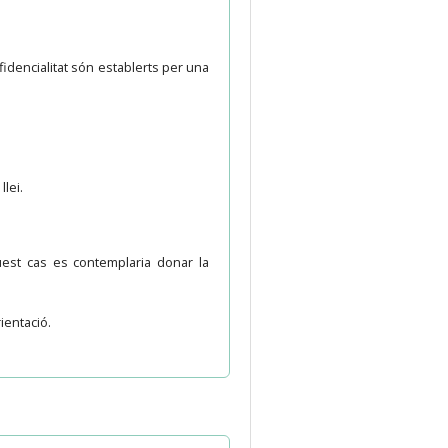
nfidencialitat són establerts per una
lei.
uest cas es contemplaria donar la
ientació.