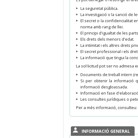
La seguretat pública.
La investigació o la sanció de le
El secret o la confidencialitat 
norma amb rang de llei.
El principi d'igualtat de les part
Els drets dels menors d'edat.
La intimitat i els altres drets pri
El secret professional i els drets
La informació que tingui la con
La sol·licitud pot ser no admesa 
Documents de treball intern (r
Si per obtenir la informació
informació desgloassada.
Informació en fase d'elaboració
Les consultes jurídiques o peti
Per a més informació, consulteu:
INFORMACIÓ GENERAL