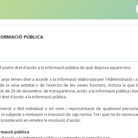
NFORMACIÓ PÚBLICA
l vostre dret d'accés a la informació pública de què disposa aquest ens.
 anys tenen dret a accedir a la informació elaborada per l'Administració i 
la seva activitat o de l'exercici de les seves funcions, inclosa la que l
014, de 29 de desembre, de transparència, accés a la informació pública i bo
 dret d'accés a la informació pública.
xercir a títol individual o en nom i representació de qualsevol persona 
ni subjecte a motivació ni invocació de cap norma. Tot i que no és necessari 
consideració en emetre la resolució d'accés.
ormació pública
t d'accés a la informació pública si comporta un perjudici per: