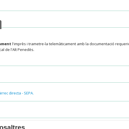
cament
l'imprès i trametre-la telemàticament amb la documentació requerida
al de l'Alt Penedès.
rrec directa - SEPA.
el tràmit:
osaltres