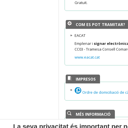
Gratuït.
COM ES POT TRAMITAR?
EACAT
Emplenar i
signar electròni
CC03 - Tramesa Consell Comarc
www.eacat.cat
IMPRESOS
Ordre de domiciliació de cà
MÉS INFORMACIÓ
Departament responsable d
La seva privacitat és important per n