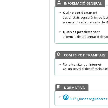
INFORMACIÓ GENERAL
Qui ho pot demanar?
Les entitats sense ànim de lucr
els estatuts adaptats a la Llei
Quan es pot demanar?
El termini de presentació de so
COM ES POT TRAMITAR?
Per a tramitar per internet
Cal un servei d'identificació dig
NORMATIVA
BOPB_Bases reguladores su