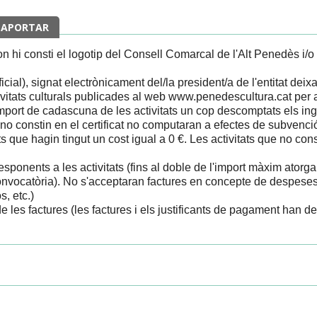
 APORTAR
on hi consti el logotip del Consell Comarcal de l'Alt Penedès i/
icial), signat electrònicament del/la president/a de l'entitat deix
tivitats culturals publicades al web www.penedescultura.cat per a 
import de cadascuna de les activitats un cop descomptats els i
e no constin en el certificat no computaran a efectes de subvenció
s que hagin tingut un cost igual a 0 €. Les activitats que no const
responents a les activitats (fins al doble de l'import màxim ator
onvocatòria). No s'acceptaran factures en concepte de despeses 
, etc.)
 les factures (les factures i els justificants de pagament han de 