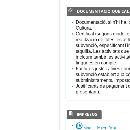
DOCUMENTACIÓ QUE CAL
Documentació, si n'hi ha, 
Cultura.
Certificat (segons model of
realització de totes les ac
subvenció, especificant l'
taquilla. Les activitats qu
incloure també les activitat
tingudes en compte.
Factures justificatives cor
subvenció establert a la c
subministraments, impostos
Justificants de pagament de
presentant).
IMPRESOS
Model de certificat