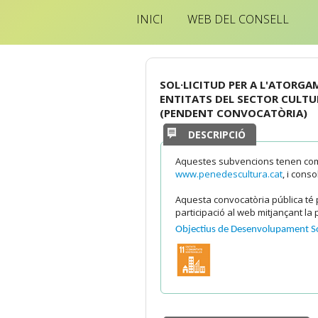
INICI
WEB DEL CONSELL
SOL·LICITUD PER A L'ATORGA
ENTITATS DEL SECTOR CULTU
(PENDENT CONVOCATÒRIA)
DESCRIPCIÓ
Aquestes subvencions tenen com a 
www.penedescultura.cat
, i cons
Aquesta convocatòria pública té p
participació al web mitjançant la p
Objectius de Desenvolupament S