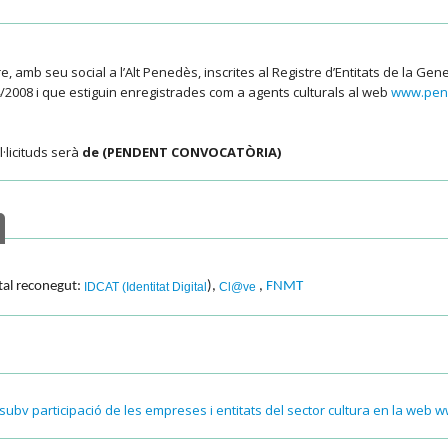
e, amb seu social a l’Alt Penedès, inscrites al Registre d’Entitats de la Gen
 4/2008 i que estiguin enregistrades com a agents culturals al web
www.pene
l·licituds serà
de (PENDENT CONVOCATÒRIA)
ital reconegut:
),
,
FNMT
IDCAT (Identitat Digital
Cl@ve
bv participació de les empreses i entitats del sector cultura en la web 