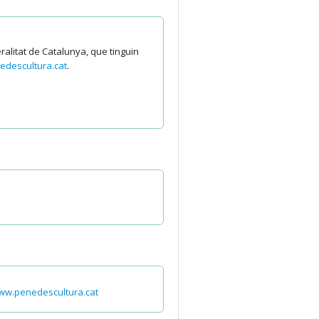
eralitat de Catalunya, que tinguin
descultura.cat
.
www.penedescultura.cat