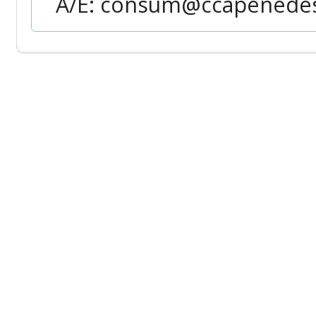
A/E: consum@ccapenedes